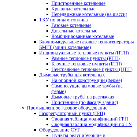
Пристроенные котельные
Крышные котельные
Передвижные котельные (на шасси)
ТКУ по видам топлива
Газовые котельные
Дизельные котельные
Комбинированные котельные
Блочно-модульные газовые теплогенераторы
БМГТ (мини-котельные)
Индивидуальные тепловые пункты (ИТП)
Рамные тепловые пункты (РТП)
Блочные тепловые пункты (БТП)
Центральные тепловые пункты (ЦТП)
Дымовые трубы для котельных
На опорной конструкции (ферме)
Самонесущие дымовые трубы (на
ферме)
Дымовые трубы на растяжках
Пристенные (по фасаду здания)
Промышленное газовое оборудование
Газорегуляторный пункт (ГРП)
Сводная таблица модификаций ГРП
Сводная таблица модификаций по ТУ
Оборудование СУГ
Пункты редуцирующие и