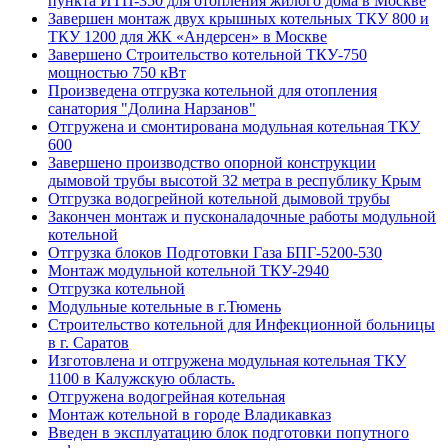
пункта ИТП-350 для отопления жилого дома в Москве
Завершен монтаж двух крышных котельных ТКУ 800 и
ТКУ 1200 для ЖК «Андерсен» в Москве
Завершено Строительство котельной ТКУ-750
мощностью 750 кВт
Произведена отгрузка котельной для отопления
санатория "Долина Нарзанов"
Отгружена и смонтирована модульная котельная ТКУ
600
Завершено производство опорной конструкции
дымовой трубы высотой 32 метра в республику Крым
Отгрузка водогрейной котельной дымовой трубы
Закончен монтаж и пусконаладочные работы модульной
котельной
Отгрузка блоков Подготовки Газа БПГ-5200-530
Mонтаж модульной котельной ТКУ-2940
Отгрузка котельной
Модульные котельные в г.Тюмень
Строительство котельной для Инфекционной больницы
в г. Саратов
Изготовлена и отгружена модульная котельная ТКУ
1100 в Калужскую область.
Отгружена водогрейная котельная
Монтаж котельной в городе Владикавказ
Введен в эксплуатацию блок подготовки попутного