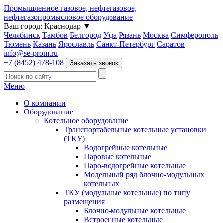
Промышленное газовое, нефтегазовое,
нефтегазопромысловое оборудование
Ваш город:
Краснодар
▼
Челябинск
Тамбов
Белгород
Уфа
Рязань
Москва
Симферополь
Тюмень
Казань
Ярославль
Санкт-Петербург
Саратов
info@se-prom.ru
+7 (8452) 478-108
Заказать звонок
Меню
О компании
Оборудование
Котельное оборудование
Транспортабельные котельные установки
(ТКУ)
Водогрейные котельные
Паровые котельные
Паро-водогрейные котельные
Модельный ряд блочно-модульных
котельных
ТКУ (модульные котельные) по типу
размещения
Блочно-модульные котельные
Встроенные котельные