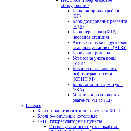
Нефтяное и нефтегазовое
оборудование
Блок напорных гребенок
(БГ)
Блок дозирования реагента
(БДР)
Блок перекачки (БПР,
насосная станция)
Автоматическая групповая
замерная установка (АГЗУ)
Блок фильтров воды
Установка учета воды
(УУВ)
Комплекс повышения
нефтеотдачи пласта
(КПНП-М)
Блок запорной арматуры
(БЗА)
Установка дозирования
реагента УН (УНД)
Галерея
Блоки подготовки топливного газа БПТГ
Блочно-модульные котельные
ГРП - газорегуляторные пункты
Газорегуляторный пункт шкафной