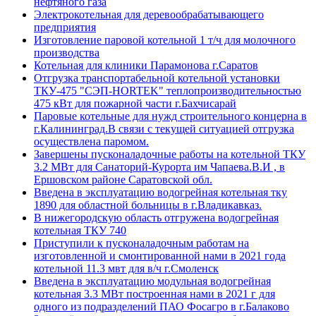
нефтяного газа
Электрокотельная для деревообрабатывающего
предприятия
Изготовление паровой котельной 1 т/ч для молочного
производства
Котельная для клиники Парамонова г.Саратов
Отгрузка транспортабельной котельной установки
ТКУ-475 "СЭП-HORTEK" теплопроизводительностью
475 кВт для пожарной части г.Бахчисарай
Паровые котельные для нужд строительного концерна в
г.Калининград.В связи с текущей ситуацией отгрузка
осуществлена паромом.
Завершены пусконаладочные работы на котельной ТКУ
3.2 МВт для Санаторий-Курорта им Чапаева.В.И , в
Ершовском районе Саратовской обл.
Введена в эксплуатацию водогрейная котельная тку
1890 для областной больницы в г.Владикавказ.
В нижегородскую область отгружена водогрейная
котельная ТКУ 740
Приступили к пусконаладочным работам на
изготовленной и смонтированной нами в 2021 года
котельной 11.3 мвт для в/ч г.Смоленск
Введена в эксплуатацию модульная водогрейная
котельная 3.3 МВт построенная нами в 2021 г для
одного из подразделений ПАО Фосагро в г.Балаково