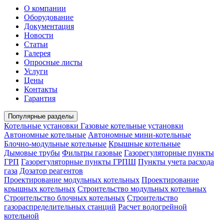
О компании
Оборудование
Документация
Новости
Статьи
Галерея
Опросные листы
Услуги
Цены
Контакты
Гарантия
Популярные разделы
Котельные установки
Газовые котельные установки
Автономные котельные
Автономные мини-котельные
Блочно-модульные котельные
Крышные котельные
Дымовые трубы
Фильтры газовые
Газорегуляторные пункты
ГРП
Газорегуляторные пункты ГРПШ
Пункты учета расхода
газа
Дозатор реагентов
Проектирование модульных котельных
Проектирование
крышных котельных
Строительство модульных котельных
Строительство блочных котельных
Строительство
газораспределительных станций
Расчет водогрейной
котельной