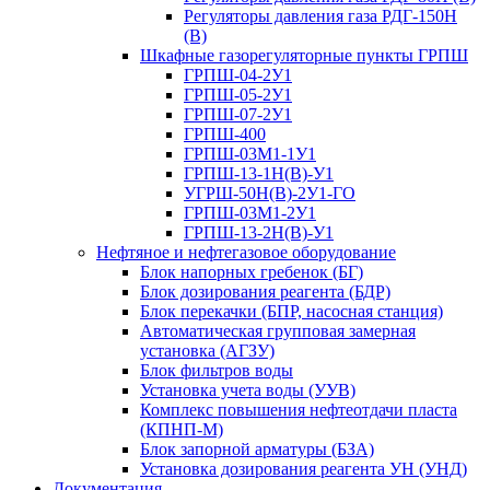
Регуляторы давления газа РДГ-150Н
(В)
Шкафные газорегуляторные пункты ГРПШ
ГРПШ-04-2У1
ГРПШ-05-2У1
ГРПШ-07-2У1
ГРПШ-400
ГРПШ-03М1-1У1
ГРПШ-13-1Н(В)-У1
УГРШ-50Н(В)-2У1-ГО
ГРПШ-03М1-2У1
ГРПШ-13-2Н(В)-У1
Нефтяное и нефтегазовое оборудование
Блок напорных гребенок (БГ)
Блок дозирования реагента (БДР)
Блок перекачки (БПР, насосная станция)
Автоматическая групповая замерная
установка (АГЗУ)
Блок фильтров воды
Установка учета воды (УУВ)
Комплекс повышения нефтеотдачи пласта
(КПНП-М)
Блок запорной арматуры (БЗА)
Установка дозирования реагента УН (УНД)
Документация