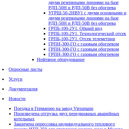
двумя резервными линиями на базе
РДП-50Н и РДП-50В без обогрева
УГРШ-50-2НВУ1 с двумя основными и
двумя резервными линиями на базе
РДП-50Н и РДП-50В без обогрева
ГРПБ-100-2У1. Общий вид
ГРПБ-100-2У1. Технологический отсек
ГРПБ-100-2У1. Отсек телеметрии
ГРПН-300-ГО с газовым обогревом
ГРПН-300-ГО с газовым обогревом
ГРПН-300-ГО с газовым обогревом
Нефтяное оборудование
Опросные листы
Услуги
Документация
Новости
Поездка в Германию на завод Viessmann
Произведена отгрузка двух передвижных аварийных
котельных
Закончена опрессовка индивидуального теплового