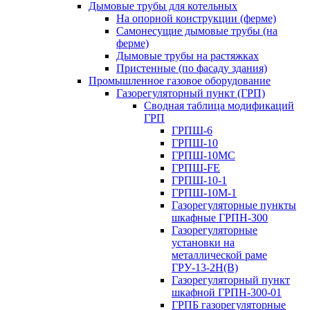
Дымовые трубы для котельных
На опорной конструкции (ферме)
Самонесущие дымовые трубы (на
ферме)
Дымовые трубы на растяжках
Пристенные (по фасаду здания)
Промышленное газовое оборудование
Газорегуляторный пункт (ГРП)
Сводная таблица модификаций
ГРП
ГРПШ-6
ГРПШ-10
ГРПШ-10МС
ГРПШ-FE
ГРПШ-10-1
ГРПШ-10М-1
Газорегуляторные пункты
шкафные ГРПН-300
Газорегуляторные
установки на
металлической раме
ГРУ-13-2Н(В)
Газорегуляторный пункт
шкафной ГРПН-300-01
ГРПБ газорегуляторные