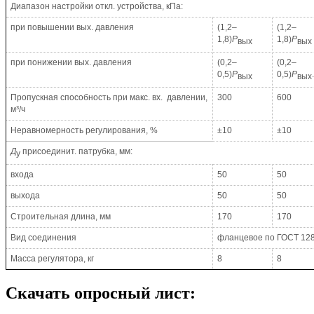
Диапазон настройки откл. устройства, кПа:
при повышении вых. давления
(1,2–
(1,2–
1,8)
Р
1,8)
Р
вых
вых
при понижении вых. давления
(0,2–
(0,2–
0,5)
Р
0,5)
Р
вых
вых
Пропускная способность при макс. вх. давлении,
300
600
м³/ч
Неравномерность регулирования, %
±10
±10
Д
присоединит. патрубка, мм:
у
входа
50
50
выхода
50
50
Строительная длина, мм
170
170
Вид соединения
фланцевое по
ГОСТ 12
Масса регулятора, кг
8
8
Скачать опросный лист: