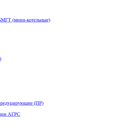
БМГТ (мини-котельные)
)
-редуцирующие (ПР)
нции АГРС