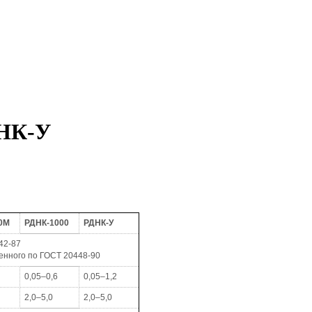
ДНК-У
0М
РДНК-1000
РДНК-У
42-87
енного по
ГОСТ 20448-90
0,05–0,6
0,05–1,2
2,0–5,0
2,0–5,0