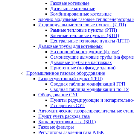
Газовые котельные
Дизельные котельные
Комбинированные котельные
Блочно-модульные газовые теплогенераторы 
Индивидуальные тепловые пункты (ИТП)
Рамные тепловые пункты (РТП)
Блочные тепловые пункты (БТП)
Центральные тепловые пункты (ЦТП)
Дымовые трубы для котельных
На опорной конструкции (ферме)
Самонесущие дымовые трубы (на ферме
Дымовые трубы на растяжках
Пристенные (по фасаду здания)
Промышленное газовое оборудование
Газорегуляторный пункт (ГРП)
Сводная таблица модификаций ГРП
Сводная таблица модификаций по ТУ
Оборудование СУГ
Пункты редуцирующие и испарительно
Испаритель СУГ
Автоматические газораспределительные ста
Пункт учета расхода газа
Блок подготовки газа (БПГ)
Газовые фильтры
Регуляторы давления газа РДБК