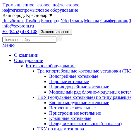
Промышленное газовое, нефтегазовое,
нефтегазопромысловое оборудование
Ваш город:
Краснодар
▼
Челябинск
Тамбов
Белгород
Уфа
Рязань
Москва
Симферополь
info@se-prom.ru
+7 (8452) 478-108
Заказать звонок
Меню
О компании
Оборудование
Котельное оборудование
Транспортабельные котельные установки (ТК
Водогрейные котельные
Паровые котельные
Паро-водогрейные котельные
Модельный ряд блочно-модульных коте
ТКУ (модульные котельные) по типу размеще
Блочно-модульные котельные
Встроенные котельные
Пристроенные котельные
Крышные котельные
Передвижные котельные (на шасси)
ТКУ по видам топлива