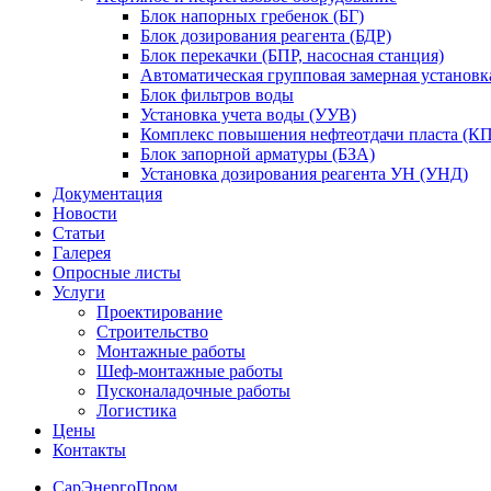
Блок напорных гребенок (БГ)
Блок дозирования реагента (БДР)
Блок перекачки (БПР, насосная станция)
Автоматическая групповая замерная установк
Блок фильтров воды
Установка учета воды (УУВ)
Комплекс повышения нефтеотдачи пласта (
Блок запорной арматуры (БЗА)
Установка дозирования реагента УН (УНД)
Документация
Новости
Статьи
Галерея
Опросные листы
Услуги
Проектирование
Строительство
Монтажные работы
Шеф-монтажные работы
Пусконаладочные работы
Логистика
Цены
Контакты
СарЭнергоПром