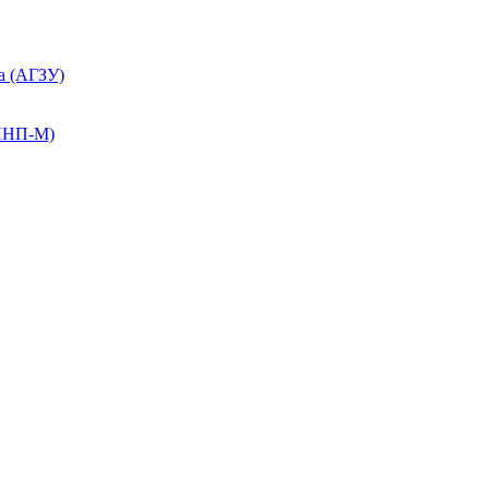
а (АГЗУ)
КПНП-М)