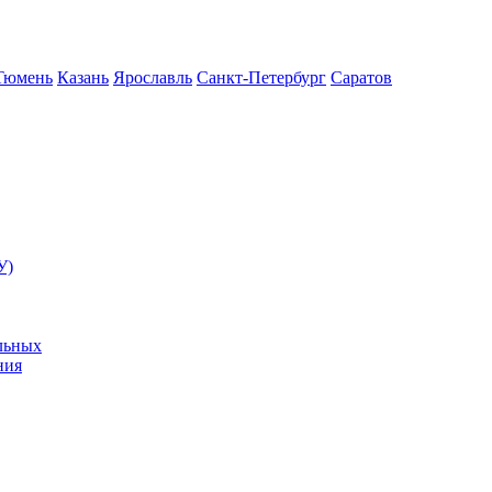
Тюмень
Казань
Ярославль
Санкт-Петербург
Саратов
У)
льных
ния