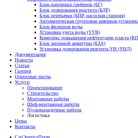
Блок напорных гребенок (БГ)
Блок дозирования реагента (БДР)
Блок перекачки (БПР, насосная станция)
Автоматическая групповая замерная установк
Блок фильтров воды
Установка учета воды (УУВ)
Комплекс повышения нефтеотдачи пласта (
Блок запорной арматуры (БЗА)
Установка дозирования реагента УН (УНД)
Документация
Новости
Статьи
Галерея
Опросные листы
Услуги
Проектирование
Строительство
Монтажные работы
Шеф-монтажные работы
Пусконаладочные работы
Логистика
Цены
Контакты
СарЭнергоПром