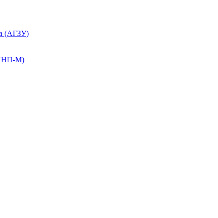
а (АГЗУ)
КПНП-М)