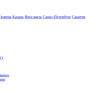
Тюмень
Казань
Ярославль
Санкт-Петербург
Саратов
У)
льных
ния