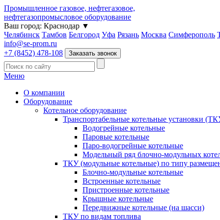
Промышленное газовое, нефтегазовое,
нефтегазопромысловое оборудование
Ваш город:
Краснодар
▼
Челябинск
Тамбов
Белгород
Уфа
Рязань
Москва
Симферополь
info@se-prom.ru
+7 (8452) 478-108
Заказать звонок
Меню
О компании
Оборудование
Котельное оборудование
Транспортабельные котельные установки (ТК
Водогрейные котельные
Паровые котельные
Паро-водогрейные котельные
Модельный ряд блочно-модульных коте
ТКУ (модульные котельные) по типу размеще
Блочно-модульные котельные
Встроенные котельные
Пристроенные котельные
Крышные котельные
Передвижные котельные (на шасси)
ТКУ по видам топлива