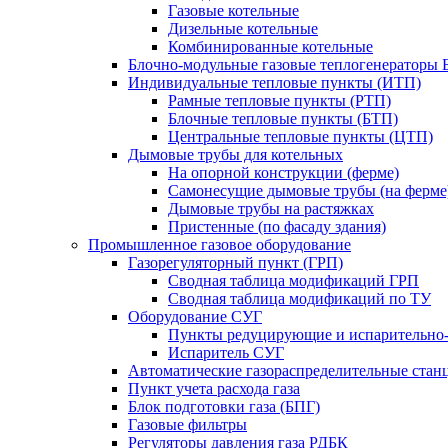
Газовые котельные
Дизельные котельные
Комбинированные котельные
Блочно-модульные газовые теплогенераторы 
Индивидуальные тепловые пункты (ИТП)
Рамные тепловые пункты (РТП)
Блочные тепловые пункты (БТП)
Центральные тепловые пункты (ЦТП)
Дымовые трубы для котельных
На опорной конструкции (ферме)
Самонесущие дымовые трубы (на ферме
Дымовые трубы на растяжках
Пристенные (по фасаду здания)
Промышленное газовое оборудование
Газорегуляторный пункт (ГРП)
Сводная таблица модификаций ГРП
Сводная таблица модификаций по ТУ
Оборудование СУГ
Пункты редуцирующие и испарительно
Испаритель СУГ
Автоматические газораспределительные ста
Пункт учета расхода газа
Блок подготовки газа (БПГ)
Газовые фильтры
Регуляторы давления газа РДБК