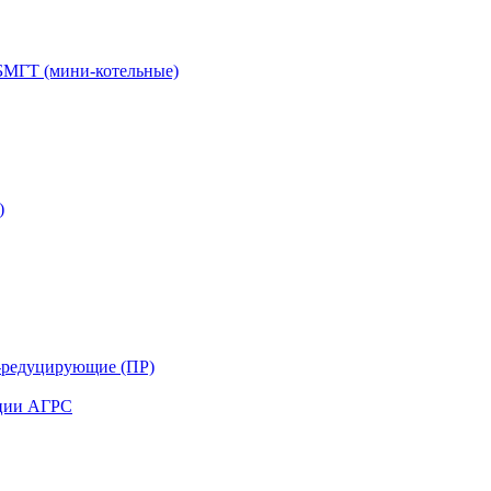
БМГТ (мини-котельные)
)
-редуцирующие (ПР)
нции АГРС