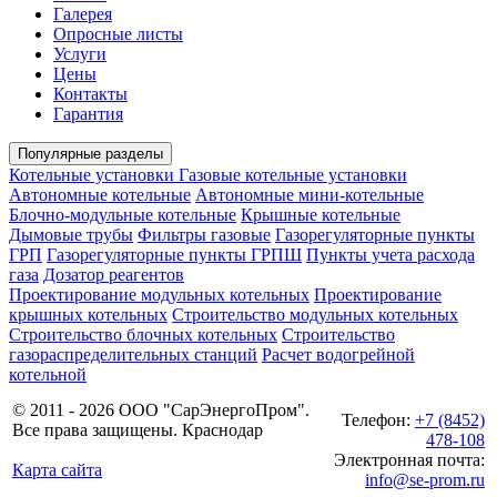
Галерея
Опросные листы
Услуги
Цены
Контакты
Гарантия
Популярные разделы
Котельные установки
Газовые котельные установки
Автономные котельные
Автономные мини-котельные
Блочно-модульные котельные
Крышные котельные
Дымовые трубы
Фильтры газовые
Газорегуляторные пункты
ГРП
Газорегуляторные пункты ГРПШ
Пункты учета расхода
газа
Дозатор реагентов
Проектирование модульных котельных
Проектирование
крышных котельных
Строительство модульных котельных
Строительство блочных котельных
Строительство
газораспределительных станций
Расчет водогрейной
котельной
© 2011 - 2026 ООО "СарЭнергоПром".
Телефон:
+7 (8452)
Все права защищены. Краснодар
478-108
Электронная почта:
Карта сайта
info@se-prom.ru