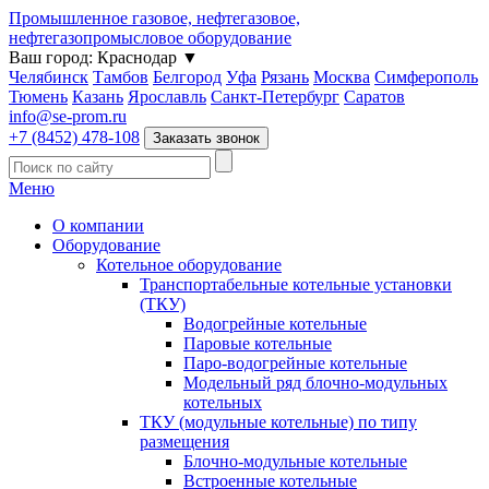
Промышленное газовое, нефтегазовое,
нефтегазопромысловое оборудование
Ваш город:
Краснодар
▼
Челябинск
Тамбов
Белгород
Уфа
Рязань
Москва
Симферополь
Тюмень
Казань
Ярославль
Санкт-Петербург
Саратов
info@se-prom.ru
+7 (8452) 478-108
Заказать звонок
Меню
О компании
Оборудование
Котельное оборудование
Транспортабельные котельные установки
(ТКУ)
Водогрейные котельные
Паровые котельные
Паро-водогрейные котельные
Модельный ряд блочно-модульных
котельных
ТКУ (модульные котельные) по типу
размещения
Блочно-модульные котельные
Встроенные котельные