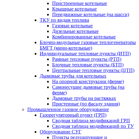
Пристроенные котельные
Крышные котельные
Передвижные котельные (на шасси)
ТКУ по видам топлива
Газовые котельные
Дизельные котельные
Комбинированные котельные
Блочно-модульные газовые теплогенераторы
БМГТ (мини-котельные)
Индивидуальные тепловые пункты (ИТП)
Рамные тепловые пункты (РТП)
Блочные тепловые пункты (БТП)
Центральные тепловые пункты (ЦТП)
Дымовые трубы для котельных
На опорной конструкции (ферме)
Самонесущие дымовые трубы (на
ферме)
Дымовые трубы на растяжках
Пристенные (по фасаду здания)
Промышленное газовое оборудование
Газорегуляторный пункт (ГРП)
Сводная таблица модификаций ГРП
Сводная таблица модификаций по ТУ
Оборудование СУГ
Пункты редуцирующие и