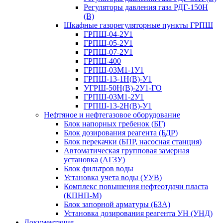
Регуляторы давления газа РДГ-150Н
(В)
Шкафные газорегуляторные пункты ГРПШ
ГРПШ-04-2У1
ГРПШ-05-2У1
ГРПШ-07-2У1
ГРПШ-400
ГРПШ-03М1-1У1
ГРПШ-13-1Н(В)-У1
УГРШ-50Н(В)-2У1-ГО
ГРПШ-03М1-2У1
ГРПШ-13-2Н(В)-У1
Нефтяное и нефтегазовое оборудование
Блок напорных гребенок (БГ)
Блок дозирования реагента (БДР)
Блок перекачки (БПР, насосная станция)
Автоматическая групповая замерная
установка (АГЗУ)
Блок фильтров воды
Установка учета воды (УУВ)
Комплекс повышения нефтеотдачи пласта
(КПНП-М)
Блок запорной арматуры (БЗА)
Установка дозирования реагента УН (УНД)
Документация