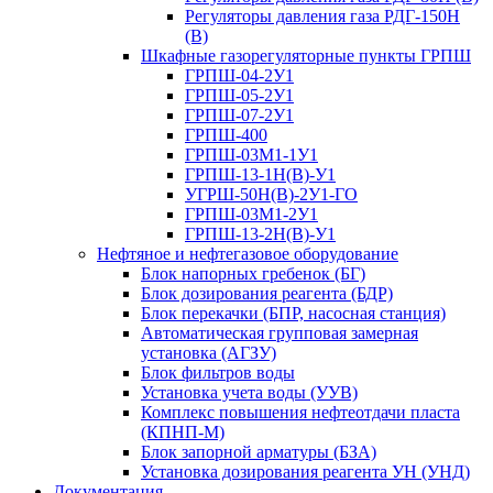
Регуляторы давления газа РДГ-150Н
(В)
Шкафные газорегуляторные пункты ГРПШ
ГРПШ-04-2У1
ГРПШ-05-2У1
ГРПШ-07-2У1
ГРПШ-400
ГРПШ-03М1-1У1
ГРПШ-13-1Н(В)-У1
УГРШ-50Н(В)-2У1-ГО
ГРПШ-03М1-2У1
ГРПШ-13-2Н(В)-У1
Нефтяное и нефтегазовое оборудование
Блок напорных гребенок (БГ)
Блок дозирования реагента (БДР)
Блок перекачки (БПР, насосная станция)
Автоматическая групповая замерная
установка (АГЗУ)
Блок фильтров воды
Установка учета воды (УУВ)
Комплекс повышения нефтеотдачи пласта
(КПНП-М)
Блок запорной арматуры (БЗА)
Установка дозирования реагента УН (УНД)
Документация