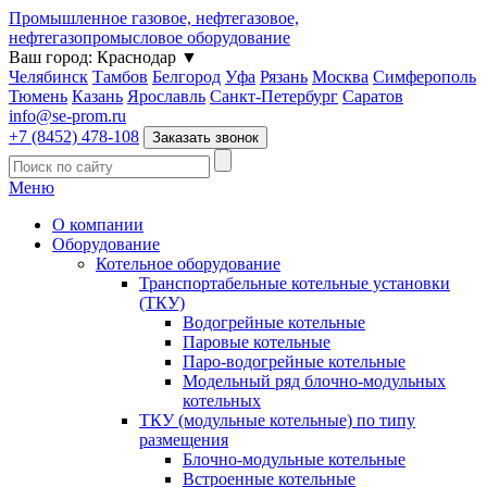
Промышленное газовое, нефтегазовое,
нефтегазопромысловое оборудование
Ваш город:
Краснодар
▼
Челябинск
Тамбов
Белгород
Уфа
Рязань
Москва
Симферополь
Тюмень
Казань
Ярославль
Санкт-Петербург
Саратов
info@se-prom.ru
+7 (8452) 478-108
Заказать звонок
Меню
О компании
Оборудование
Котельное оборудование
Транспортабельные котельные установки
(ТКУ)
Водогрейные котельные
Паровые котельные
Паро-водогрейные котельные
Модельный ряд блочно-модульных
котельных
ТКУ (модульные котельные) по типу
размещения
Блочно-модульные котельные
Встроенные котельные