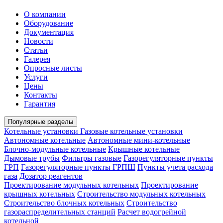
О компании
Оборудование
Документация
Новости
Статьи
Галерея
Опросные листы
Услуги
Цены
Контакты
Гарантия
Популярные разделы
Котельные установки
Газовые котельные установки
Автономные котельные
Автономные мини-котельные
Блочно-модульные котельные
Крышные котельные
Дымовые трубы
Фильтры газовые
Газорегуляторные пункты
ГРП
Газорегуляторные пункты ГРПШ
Пункты учета расхода
газа
Дозатор реагентов
Проектирование модульных котельных
Проектирование
крышных котельных
Строительство модульных котельных
Строительство блочных котельных
Строительство
газораспределительных станций
Расчет водогрейной
котельной