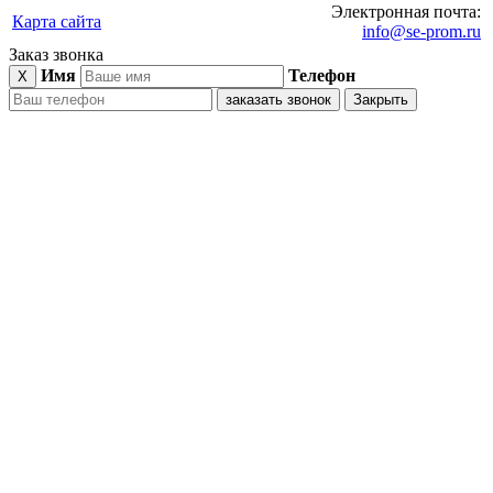
Электронная почта:
Карта сайта
info@se-prom.ru
Заказ звонка
Имя
Телефон
X
заказать звонок
Закрыть
блочно-
модульные
котельные
газовое
оборудование
дымовые
трубы
пункты
учета
расхода
газа
котельные
нефтяное
оборудование
автоматизированные
газораспределительные
станции
АГРС
нефтегазовое