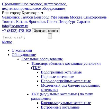
Промышленное газовое, нефтегазовое,
нефтегазопромысловое оборудование
Ваш город:
Краснодар
▼
Челябинск
Тамбов
Белгород
Уфа
Рязань
Москва
Симферополь
Тюмень
Казань
Ярославль
Санкт-Петербург
Саратов
info@se-prom.ru
+7 (8452) 478-108
Заказать звонок
Меню
О компании
Оборудование
Котельное оборудование
Транспортабельные котельные установки
(ТКУ)
Водогрейные котельные
Паровые котельные
Паро-водогрейные котельные
Модельный ряд блочно-модульных
котельных
ТКУ (модульные котельные) по типу
размещения
Блочно-модульные котельные
Встроенные котельные