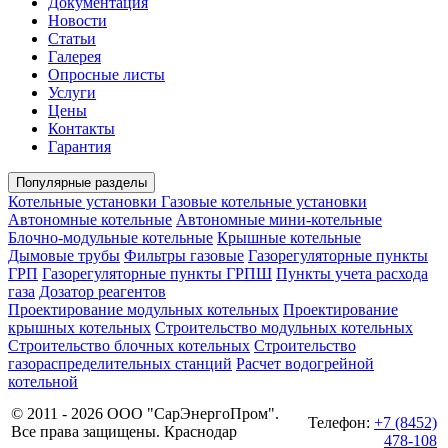
Документация
Новости
Статьи
Галерея
Опросные листы
Услуги
Цены
Контакты
Гарантия
Популярные разделы
Котельные установки
Газовые котельные установки
Автономные котельные
Автономные мини-котельные
Блочно-модульные котельные
Крышные котельные
Дымовые трубы
Фильтры газовые
Газорегуляторные пункты
ГРП
Газорегуляторные пункты ГРПШ
Пункты учета расхода
газа
Дозатор реагентов
Проектирование модульных котельных
Проектирование
крышных котельных
Строительство модульных котельных
Строительство блочных котельных
Строительство
газораспределительных станций
Расчет водогрейной
котельной
© 2011 - 2026 ООО "СарЭнергоПром".
Телефон:
+7 (8452)
Все права защищены. Краснодар
478-108