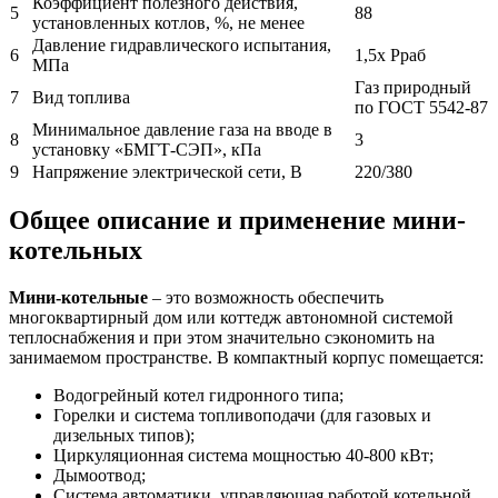
Коэффициент полезного действия,
5
88
установленных котлов, %, не менее
Давление гидравлического испытания,
6
1,5х Рраб
МПа
Газ природный
7
Вид топлива
по ГОСТ 5542-87
Минимальное давление газа на вводе в
8
3
установку «БМГТ-СЭП», кПа
9
Напряжение электрической сети, В
220/380
Общее описание и применение мини-
котельных
Мини-котельные
– это возможность обеспечить
многоквартирный дом или коттедж автономной системой
теплоснабжения и при этом значительно сэкономить на
занимаемом пространстве. В компактный корпус помещается:
Водогрейный котел гидронного типа;
Горелки и система топливоподачи (для газовых и
дизельных типов);
Циркуляционная система мощностью 40-800 кВт;
Дымоотвод;
Система автоматики, управляющая работой котельной.