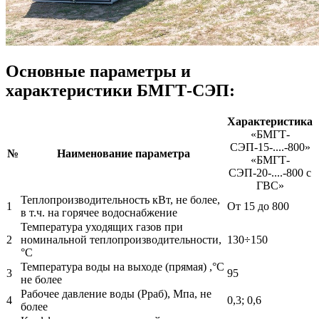
Основные параметры и
характеристики БМГТ-СЭП:
Характеристика
«БМГТ-
СЭП-15-....-800»
№
Наименование параметра
«БМГТ-
СЭП-20-....-800 с
ГВС»
Теплопроизводительность кВт, не более,
1
От 15 до 800
в т.ч. на горячее водоснабжение
Температура уходящих газов при
2
номинальной теплопроизводительности,
130÷150
°С
Температура воды на выходе (прямая) ,°С
3
95
не более
Рабочее давление воды (Рраб), Мпа, не
4
0,3; 0,6
более