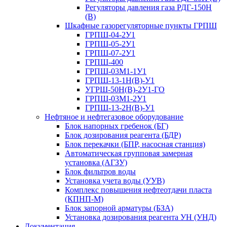
Регуляторы давления газа РДГ-150Н
(В)
Шкафные газорегуляторные пункты ГРПШ
ГРПШ-04-2У1
ГРПШ-05-2У1
ГРПШ-07-2У1
ГРПШ-400
ГРПШ-03М1-1У1
ГРПШ-13-1Н(В)-У1
УГРШ-50Н(В)-2У1-ГО
ГРПШ-03М1-2У1
ГРПШ-13-2Н(В)-У1
Нефтяное и нефтегазовое оборудование
Блок напорных гребенок (БГ)
Блок дозирования реагента (БДР)
Блок перекачки (БПР, насосная станция)
Автоматическая групповая замерная
установка (АГЗУ)
Блок фильтров воды
Установка учета воды (УУВ)
Комплекс повышения нефтеотдачи пласта
(КПНП-М)
Блок запорной арматуры (БЗА)
Установка дозирования реагента УН (УНД)
Документация