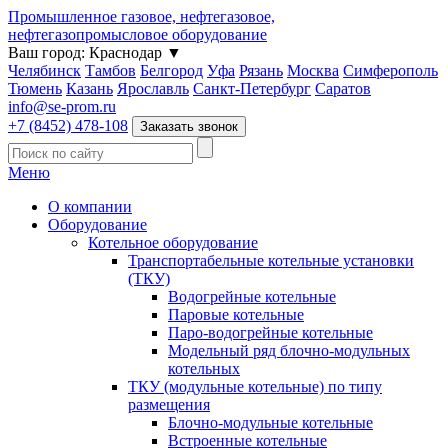
Промышленное газовое, нефтегазовое,
нефтегазопромысловое оборудование
Ваш город:
Краснодар
▼
Челябинск
Тамбов
Белгород
Уфа
Рязань
Москва
Симферополь
Тюмень
Казань
Ярославль
Санкт-Петербург
Саратов
info@se-prom.ru
+7 (8452) 478-108
Заказать звонок
Меню
О компании
Оборудование
Котельное оборудование
Транспортабельные котельные установки
(ТКУ)
Водогрейные котельные
Паровые котельные
Паро-водогрейные котельные
Модельный ряд блочно-модульных
котельных
ТКУ (модульные котельные) по типу
размещения
Блочно-модульные котельные
Встроенные котельные