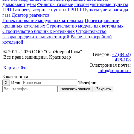
Дымовые трубы
Фильтры газовые
Газорегуляторные пункты
ГРП
Газорегуляторные пункты ГРПШ
Пункты учета расхода
газа
Дозатор реагентов
Проектирование модульных котельных
Проектирование
крышных котельных
Строительство модульных котельных
Строительство блочных котельных
Строительство
газораспределительных станций
Расчет водогрейной
котельной
© 2011 - 2026 ООО "СарЭнергоПром".
Телефон:
+7 (8452)
Все права защищены. Краснодар
478-108
Электронная почта:
Карта сайта
info@se-prom.ru
Заказ звонка
Имя
Телефон
X
заказать звонок
Закрыть
блочно-
модульные
котельные
газовое
оборудование
дымовые
трубы
пункты