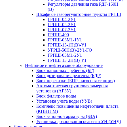
Регуляторы давления газа РДГ-150Н
(В)
Шкафные газорегуляторные пункты ГРПШ
ГРПШ-04-2У1
ГРПШ-05-2У1
ГРПШ-07-2У1
ГРПШ-400
ГРПШ-03М1-1У1
ГРПШ-13-1Н(В)-У1
УГРШ-50Н(В)-2У1-ГО
ГРПШ-03М1-2У1
ГРПШ-13-2Н(В)-У1
Нефтяное и нефтегазовое оборудование
Блок напорных гребенок (БГ)
Блок дозирования реагента (БДР)
Блок перекачки (БПР, насосная станция)
Автоматическая групповая замерная
установка (АГЗУ)
Блок фильтров воды
Установка учета воды (УУВ)
Комплекс повышения нефтеотдачи пласта
(КПНП-М)
Блок запорной арматуры (БЗА)
Установка дозирования реагента УН (УНД)
Документация