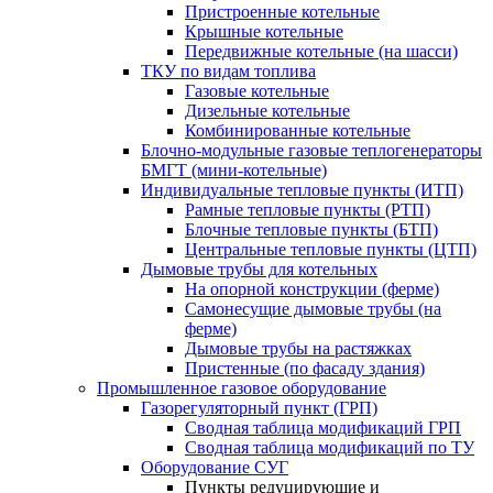
Пристроенные котельные
Крышные котельные
Передвижные котельные (на шасси)
ТКУ по видам топлива
Газовые котельные
Дизельные котельные
Комбинированные котельные
Блочно-модульные газовые теплогенераторы
БМГТ (мини-котельные)
Индивидуальные тепловые пункты (ИТП)
Рамные тепловые пункты (РТП)
Блочные тепловые пункты (БТП)
Центральные тепловые пункты (ЦТП)
Дымовые трубы для котельных
На опорной конструкции (ферме)
Самонесущие дымовые трубы (на
ферме)
Дымовые трубы на растяжках
Пристенные (по фасаду здания)
Промышленное газовое оборудование
Газорегуляторный пункт (ГРП)
Сводная таблица модификаций ГРП
Сводная таблица модификаций по ТУ
Оборудование СУГ
Пункты редуцирующие и