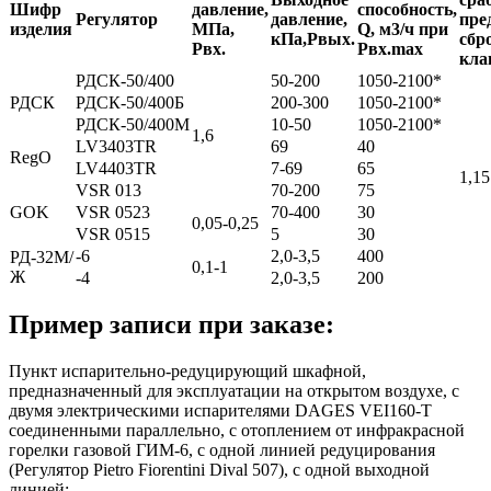
Шифр
давление,
способность,
Регулятор
давление,
пре
изделия
МПа,
Q, м3/ч при
кПа,
Рвых.
сбр
Рвх.
Рвх.max
кла
РДСК-50/400
50-200
1050-2100*
РДСК
РДСК-50/400Б
200-300
1050-2100*
РДСК-50/400М
10-50
1050-2100*
1,6
LV3403TR
69
40
RegO
LV4403TR
7-69
65
1,15
VSR 013
70-200
75
GOK
VSR 0523
70-400
30
0,05-0,25
VSR 0515
5
30
-6
2,0-3,5
400
РД-32М/
0,1-1
Ж
-4
2,0-3,5
200
Пример записи при заказе:
Пункт испарительно-редуцирующий шкафной,
предназначенный для эксплуатации на открытом воздухе, с
двумя электрическими испарителями DAGES VEI160-T
соединенными параллельно, с отоплением от инфракрасной
горелки газовой ГИМ-6, с одной линией редуцирования
(Регулятор Pietro Fiorentini Dival 507), с одной выходной
линией: