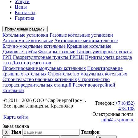
Услуги
Цены
Контакты
Гарантия
Популярные разделы
Котельные установки
Газовые котельные установки
Автономные котельные
Автономные мини-котельные
Блочно-модульные котельные
Крышные котельные
Дымовые трубы
Фильтры газовые
Газорегуляторные пункты
ГРП
Газорегуляторные пункты ГРПШ
Пункты учета расхода
газа
Дозатор реагентов
Проектирование модульных котельных
Проектирование
крышных котельных
Строительство модульных котельных
Строительство блочных котельных
Строительство
газораспределительных станций
Расчет водогрейной
котельной
© 2011 - 2026 ООО "СарЭнергоПром".
Телефон:
+7 (8452)
Все права защищены. Краснодар
478-108
Электронная почта:
Карта сайта
info@se-prom.ru
Заказ звонка
Имя
Телефон
X