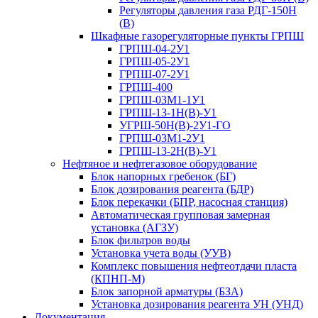
Регуляторы давления газа РДГ-150Н
(В)
Шкафные газорегуляторные пункты ГРПШ
ГРПШ-04-2У1
ГРПШ-05-2У1
ГРПШ-07-2У1
ГРПШ-400
ГРПШ-03М1-1У1
ГРПШ-13-1Н(В)-У1
УГРШ-50Н(В)-2У1-ГО
ГРПШ-03М1-2У1
ГРПШ-13-2Н(В)-У1
Нефтяное и нефтегазовое оборудование
Блок напорных гребенок (БГ)
Блок дозирования реагента (БДР)
Блок перекачки (БПР, насосная станция)
Автоматическая групповая замерная
установка (АГЗУ)
Блок фильтров воды
Установка учета воды (УУВ)
Комплекс повышения нефтеотдачи пласта
(КПНП-М)
Блок запорной арматуры (БЗА)
Установка дозирования реагента УН (УНД)
Документация