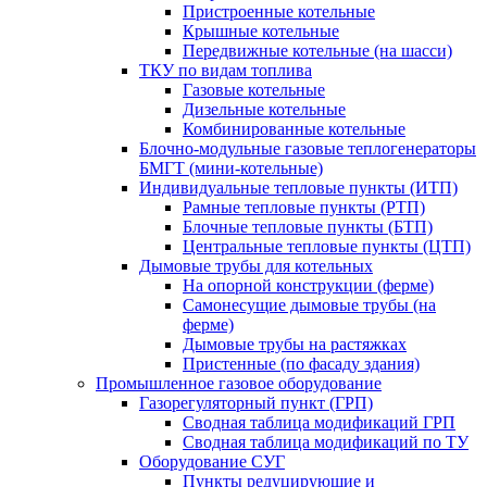
Пристроенные котельные
Крышные котельные
Передвижные котельные (на шасси)
ТКУ по видам топлива
Газовые котельные
Дизельные котельные
Комбинированные котельные
Блочно-модульные газовые теплогенераторы
БМГТ (мини-котельные)
Индивидуальные тепловые пункты (ИТП)
Рамные тепловые пункты (РТП)
Блочные тепловые пункты (БТП)
Центральные тепловые пункты (ЦТП)
Дымовые трубы для котельных
На опорной конструкции (ферме)
Самонесущие дымовые трубы (на
ферме)
Дымовые трубы на растяжках
Пристенные (по фасаду здания)
Промышленное газовое оборудование
Газорегуляторный пункт (ГРП)
Сводная таблица модификаций ГРП
Сводная таблица модификаций по ТУ
Оборудование СУГ
Пункты редуцирующие и