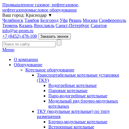
Промышленное газовое, нефтегазовое,
нефтегазопромысловое оборудование
Ваш город:
Краснодар
▼
Челябинск
Тамбов
Белгород
Уфа
Рязань
Москва
Симферополь
Тюмень
Казань
Ярославль
Санкт-Петербург
Саратов
info@se-prom.ru
+7 (8452) 478-108
Заказать звонок
Меню
О компании
Оборудование
Котельное оборудование
Транспортабельные котельные установки
(ТКУ)
Водогрейные котельные
Паровые котельные
Паро-водогрейные котельные
Модельный ряд блочно-модульных
котельных
ТКУ (модульные котельные) по типу
размещения
Блочно-модульные котельные
Встроенные котельные